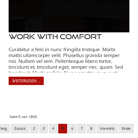
Work with comfort
Curabitur a felis in nunc fringilla tristique. Morbi
mattis ullamcorper velit. Phasellus gravida semper
nisi. Nullam vel sem. Pellentesque libero tortor,
tincidunt et, tincidunt eget, semper nec, quam. Sed
hendrerit. Morbi ac felis. Nunc egestas, augue at
pellentesque laoreet.
WEITERLESEN …
Seite 5 von 1805
fang
Zurück
2
3
4
5
6
7
8
Vorwärts
Ende