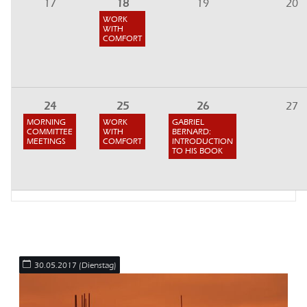
17
18
19
20
WORK
WITH
COMFORT
24
25
26
27
MORNING
WORK
GABRIEL
COMMITTEE
WITH
BERNARD:
MEETINGS
COMFORT
INTRODUCTION
TO HIS BOOK
30.05.2017
(Dienstag)