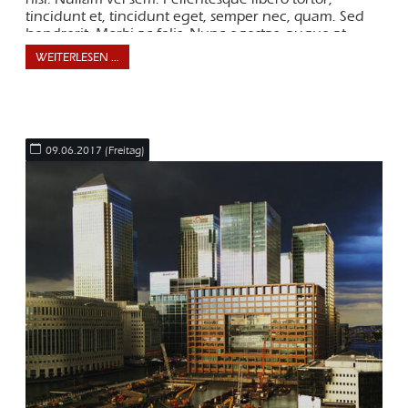
tincidunt et, tincidunt eget, semper nec, quam. Sed
hendrerit. Morbi ac felis. Nunc egestas, augue at
pellentesque laoreet.
WEITERLESEN …
09.06.2017
(Freitag)