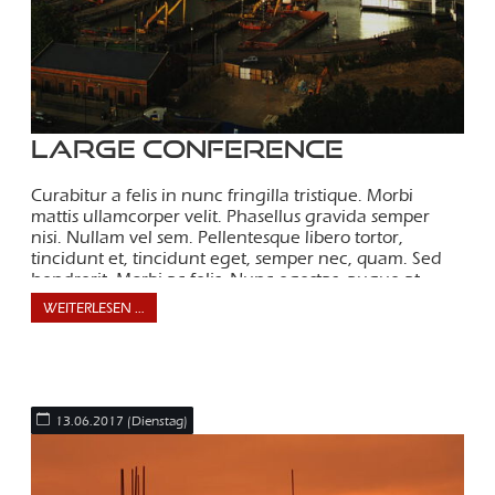
Large conference
Curabitur a felis in nunc fringilla tristique. Morbi
mattis ullamcorper velit. Phasellus gravida semper
nisi. Nullam vel sem. Pellentesque libero tortor,
tincidunt et, tincidunt eget, semper nec, quam. Sed
hendrerit. Morbi ac felis. Nunc egestas, augue at
pellentesque laoreet.
WEITERLESEN …
13.06.2017
(Dienstag)