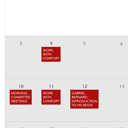
3
4
5
6
WORK
WITH
COMFORT
10
11
12
13
MORNING
WORK
GABRIEL
COMMITTEE
WITH
BERNARD:
MEETINGS
COMFORT
INTRODUCTION
TO HIS BOOK