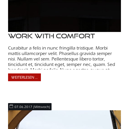
Work with comfort
Curabitur a felis in nunc fringilla tristique. Morbi
mattis ullamcorper velit. Phasellus gravida semper
nisi. Nullam vel sem. Pellentesque libero tortor,
tincidunt et, tincidunt eget, semper nec, quam. Sed
hendrerit. Morbi ac felis. Nunc egestas, augue at
pellentesque laoreet.
WEITERLESEN …
07.06.2017
(Mittwoch)